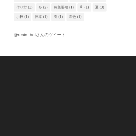
作り方
(1)
冬
(2)
募集要項
(1)
和
(1)
夏
(3)
小技
(1)
日本
(1)
春
(1)
着色
(1)
@resin_botさんのツイート