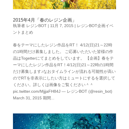
2015年4月「春のレジン企画」
執筆者
レジンBOT
|
11月 7, 2015
|
レジンBOT企画イベ
ントまとめ
春をテーマにしたレジン作品をRT！ 4/12(日)21～22時
の1時間だけ募集しました。 ご応募いただいた皆様の作
品はTogetterにてまとめをしています。 【企画】春をテ
ーマにしたレジン作品をRT！4/12(日)21～22時の1時間
だけ募集します♪なおタイムラインが流れる可能性が高い
のでRTを非表示にしたい方はミュートにするを選択して
ください。詳しくは画像をご覧ください＾＾
pic.twitter.com/MjjjaFH84J — レジンBOT (@resin_bot)
March 31, 2015 期間...