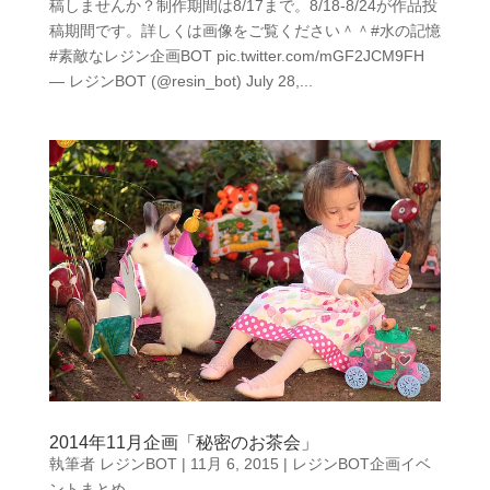
稿しませんか？制作期間は8/17まで。8/18-8/24が作品投
稿期間です。詳しくは画像をご覧ください＾＾#水の記憶
#素敵なレジン企画BOT pic.twitter.com/mGF2JCM9FH
— レジンBOT (@resin_bot) July 28,...
2014年11月企画「秘密のお茶会」
執筆者
レジンBOT
|
11月 6, 2015
|
レジンBOT企画イベ
ントまとめ