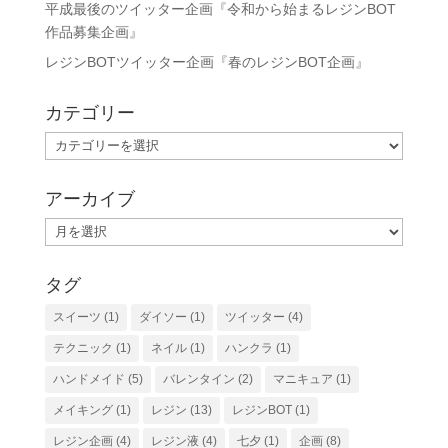
平成最後のツイッター企画『令和から始まるレジンBOT
作品募集企画』
レジンBOTツイッター企画『春のレジンBOT企画』
カテゴリー
カ
テ
ゴ
アーカイブ
リ
ア
ー
ー
カ
タグ
イ
スイーツ
(1)
ダイソー
(1)
ツイッター
(4)
ブ
テクニック
(1)
ネイル
(1)
ハンクラ
(1)
ハンドメイド
(5)
バレンタイン
(2)
マニキュア
(1)
メイキング
(1)
レジン
(13)
レジンBOT
(1)
レジン企画
(4)
レジン液
(4)
七夕
(1)
企画
(8)